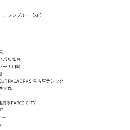
M）、フジブルー（XF）
知床
 エスパル仙台
 ラゾーナ川崎
鎌倉
N/NEUTRALWORKS 名古屋ラシック
 藤井大丸
神戸
縄浦添PARCO CITY
石垣
リー
阪