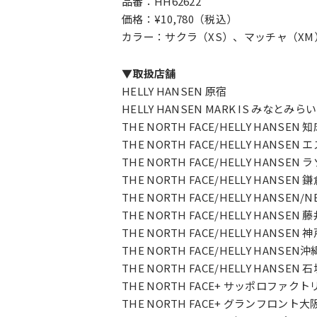
品番：HH62622
価格：¥10,780（税込）
カラー：サクラ（XS）、マッチャ（X
▼取扱店舗
HELLY HANSEN 原宿
HELLY HANSEN MARK IS みなとみらい
THE NORTH FACE/HELLY HANSEN 
THE NORTH FACE/HELLY HANSEN
THE NORTH FACE/HELLY HANSEN
THE NORTH FACE/HELLY HANSEN 
THE NORTH FACE/HELLY HANSE
THE NORTH FACE/HELLY HANSEN
THE NORTH FACE/HELLY HANSEN 
THE NORTH FACE/HELLY HANSEN沖
THE NORTH FACE/HELLY HANSEN 
THE NORTH FACE+ サッポロファクト
THE NORTH FACE+ グランフロント大