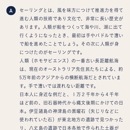
A
セーリングとは、風を味方につけて推進力を得て
進む人類の技術であり文化で、非常に長い歴史が
あります。人類が船をつくって海や川、湖に出て
行くようになったとき、最初は手やパドルで漕い
で船を進めたことでしょう。その次に人類が身
につけたのがセーリングです。
人類（ホモサピエンス）の一番古い長距離航海
は、現在のオーストラリア先住民たちによる、約
5万年前のアジアからの横断航海だとされていま
す。手で漕いでは渡れない距離です。
日本人に身近な例だと、１万２千年から４千年
ほど前の、旧石器時代から縄文後期にかけての日
本。伊豆諸島の神津島の黒曜石（矢じりなどに
使われていた石）が東北地方の遺跡で見つかった
り、八丈島の遺跡で日本各地で作られた土器が